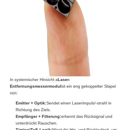
In systemischer Hinsicht a
Laser-
Entfernungsmessermodul
ist ein eng gekoppelter Stapel
von:
Emitter + Optik:
Sendet einen Laserimpuls/-strahl in
Richtung des Ziels.
Empfänger + Filterung:
erkennt das Rücksignal und
unterdrückt Rauschen.
Timing/ToF-Logik:
Misst die Hin- und Rücklaufzeit, um