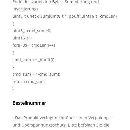
Ende des vorletzten Bytes, Summierung und
Invertierung)
uint8_t Check_Sum(uint8_t *_pbuff, uint16_t _cmdLen)
{
uint8_t cmd_sum=0;
uint16_t i;
for(i=0;i<_cmdLen;i++)
{
cmd_sum += _pbuff[i];
}
cmd_sum = (~cmd_sum);
return cmd_sum;
}
Bestellnummer
- Das Produkt verfügt nicht über einen Verpolungs-
und Überspannungsschutz. Bitte befolgen Sie die