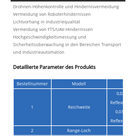
Drohnen-Höhenkontrolle und Hindernisvermeidung
Vermeidung von Roboterhindernissen
Lichtvorhang in Industriequalität
Vermeidung von FTS/UAV-Hindernissen
Hochgeschwindigkeitsmessung und
Sicherheitsüberwachung in den Bereichen Transport
und Industrieautomation
Detaillierte Parameter des Produkts
Bestellnummer
Modell
STA-B
0,03–5 m 
Reflexionsve
1
Reichweite
0,03–10 m
Reflexionsv
2
Range-Loch
3cm