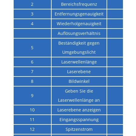
2
Bereichsfrequenz
100H
3
Entfernungsgenauigkeit
1 %
4
Wiederholgenauigkeit
±10
Auflösungsverhältnis
UAR
Beständigkeit gegen
5
100K 
Umgebungslicht
6
Laserwellenlänge
905 
7
Laserebene
Klass
8
Bildwinkel
3°
Geben Sie die
9
N / 
Laserwellenlänge an
10
Laserebene anzeigen
N / 
11
Eingangsspannung
3,3 
12
Spitzenstrom
N / 