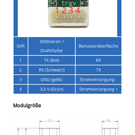
Definieren /
Stift
Benutzeroberfläche
Drahtfarbe
1
TX (Rot)
RX
2
RX (Schwarz)
TX
3
GND (gelb)
Stromversorgung -
4
3,3 V (Grün)
Stromversorgung +
Modulgröße