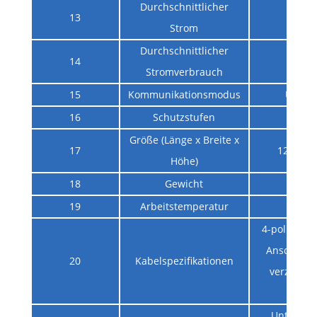
Durchschnittlicher
13
N / 
Strom
Durchschnittlicher
14
0,4
Stromverbrauch
15
Kommunikationsmodus
UART-
16
Schutzstufen
N / 
Größe (Länge x Breite x
17
12x9x8
Höhe)
18
Gewicht
1g
19
Arbeitstemperatur
100K 
4-poliger 1
Anschluss,
20
Kabelspezifikationen
verzinnter
Drah
Unterstüt