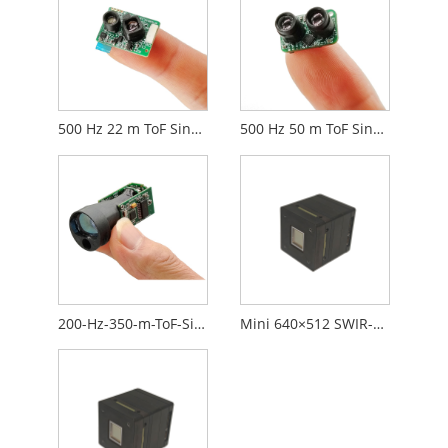
500 Hz 22 m ToF Single-Point-Ranging-Lidar-Modul
500 Hz 50 m ToF Single-Point-Ranging-Lidar-Modul
200-Hz-350-m-ToF-Single-Point-Ranging-LiDAR-Modul
Mini 640×512 SWIR-Kameras