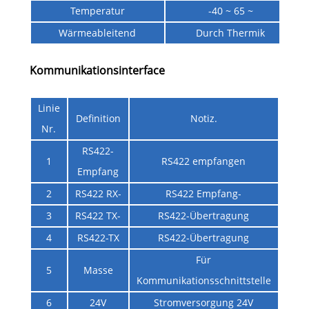
Temperatur
-40 ~ 65 ~
Wärmeableitend
Durch Thermik
Kommunikationsinterface
Linie
Definition
Notiz.
Nr.
RS422-
1
RS422 empfangen
Empfang
2
RS422 RX-
RS422 Empfang-
3
RS422 TX-
RS422-Übertragung
4
RS422-TX
RS422-Übertragung
Für
5
Masse
Kommunikationsschnittstelle
6
24V
Stromversorgung 24V