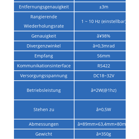
Entfernungsgenauigkeit
±3m
Rangierende
1 ~ 10 Hz (einstellbar)
Wiederholungsrate
Genauigkeit
â¥98%
Divergenzwinkel
â¤0,3mrad
Empfang
56mm
Kommunikationsinterface
RS422
Versorgungsspannung
DC18~32V
Betriebsleistung
â¤2W(@1hz)
Stehen zu
â¤0,5W
Abmessungen
â¤89mm×63,4mm×80mm
Gewicht
â¤350g