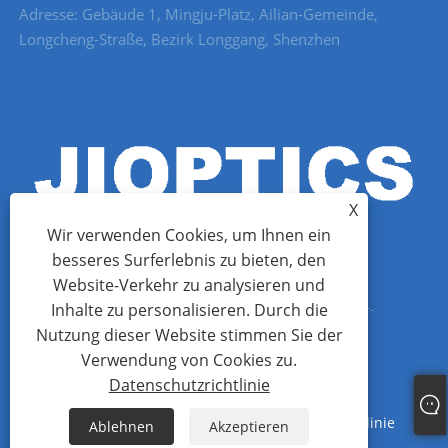
Adresse: Gebäude 1, Mingju-Platz, Ailian-Gemeinde,
Longcheng-Straße, Bezirk Longgang, Shenzhen
X
Wir verwenden Cookies, um Ihnen ein
besseres Surferlebnis zu bieten, den
Website-Verkehr zu analysieren und
Inhalte zu personalisieren. Durch die
Copyright © 2022 Shenzhen Jioptics Technology Co., Ltd – Laser-
Nutzung dieser Website stimmen Sie der
Entfernungsmessermodul, Zoom-MWIR-Kamera – Alle Rechte
Verwendung von Cookies zu.
vorbehalten.
Datenschutzrichtlinie
Links
Sitemap
RSS
XML
Datenschutzrichtlinie
Ablehnen
Akzeptieren