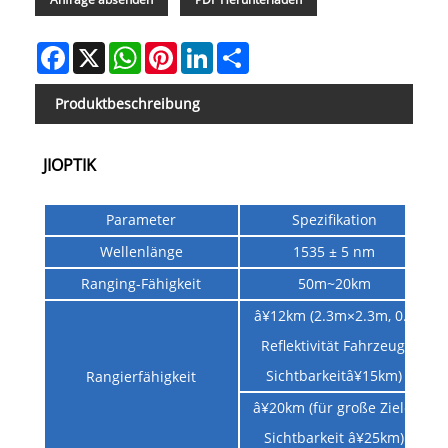
Facebook
X
WhatsApp
Pinterest
LinkedIn
Share
Produktbeschreibung
JIOPTIK
Parameter
Spezifikation
Wellenlänge
1535 ± 5 nm
Ranging-Fähigkeit
50m~20km
â¥12km (2.3m×2.3m, 0.3
Reflektivität Fahrzeug,
Sichtbarkeitâ¥15km)
Rangierfähigkeit
â¥20km (für große Ziele,
Sichtbarkeit â¥25km)