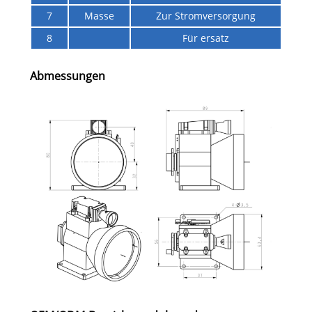
7
Masse
Zur Stromversorgung
8
Für ersatz
Abmessungen