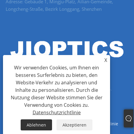
Adresse: Gebäude 1, Mingju-Platz, Ailian-Gemeinde,
Longcheng-Straße, Bezirk Longgang, Shenzhen
X
Wir verwenden Cookies, um Ihnen ein
besseres Surferlebnis zu bieten, den
Website-Verkehr zu analysieren und
Inhalte zu personalisieren. Durch die
Copyright © 2022 Shenzhen Jioptics Technology Co., Ltd – Laser-
Nutzung dieser Website stimmen Sie der
Entfernungsmessermodul, Zoom-MWIR-Kamera – Alle Rechte
Verwendung von Cookies zu.
vorbehalten.
Datenschutzrichtlinie
Links
Sitemap
RSS
XML
Datenschutzrichtlinie
Ablehnen
Akzeptieren