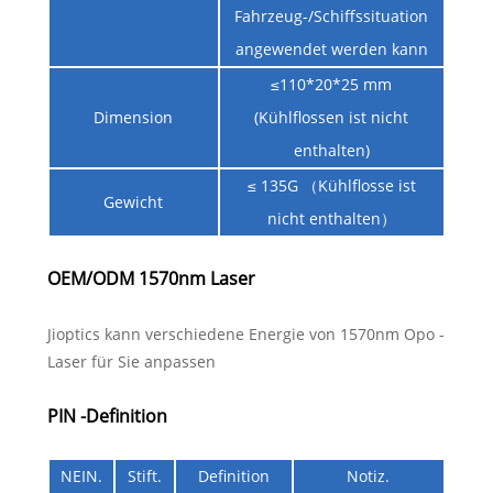
Fahrzeug-/Schiffssituation
angewendet werden kann
≤110*20*25 mm
Dimension
(Kühlflossen ist nicht
enthalten)
≤ 135G （Kühlflosse ist
Gewicht
nicht enthalten）
OEM/ODM 1570nm Laser
Jioptics kann verschiedene Energie von 1570nm Opo -
Laser für Sie anpassen
PIN -Definition
NEIN.
Stift.
Definition
Notiz.