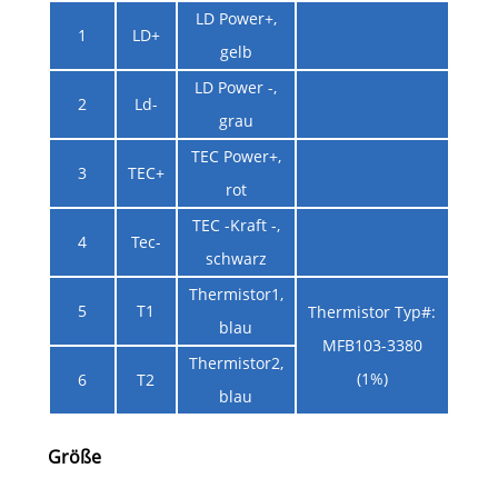
LD Power+,
1
LD+
gelb
LD Power -,
2
Ld-
grau
TEC Power+,
3
TEC+
rot
TEC -Kraft -,
4
Tec-
schwarz
Thermistor1,
5
T1
Thermistor Typ#:
blau
MFB103-3380
Thermistor2,
(1%)
6
T2
blau
Größe