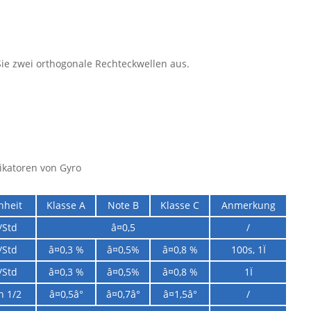
ie zwei orthogonale Rechteckwellen aus.
ikatoren von Gyro
nheit
Klasse A
Note B
Klasse C
Anmerkung
/Std
â¤0,5
/
/Std
â¤0,3 %
â¤0,5%
â¤0,8 %
100s, 1Ï
/Std
â¤0,3 %
â¤0,5%
â¤0,8 %
1Ï
h 1/2
â¤0,5â°
â¤0,7â°
â¤1,5â°
/