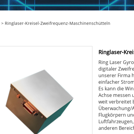
> Ringlaser-Kreisel-Zweifrequenz-Maschinenschütteln
Ringlaser-Kre
Ring Laser Gyro
digitaler Zweif
unserer Firma he
einfacher Stro
Es kann die Wi
Achse messen u
weit verbreitet
Überwachung/Au
Flugkörpern un
Luftfahrzeugen,
anderen Bereic