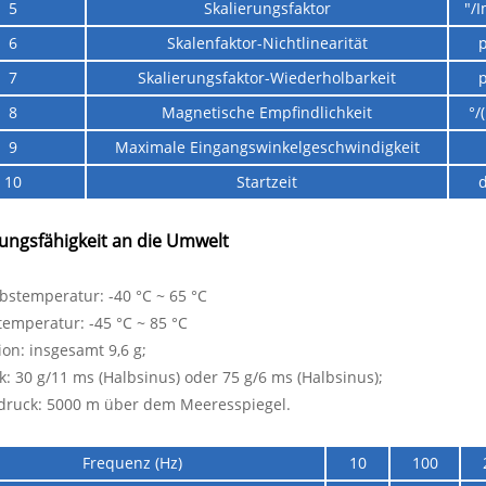
5
Skalierungsfaktor
"/
6
Skalenfaktor-Nichtlinearität
7
Skalierungsfaktor-Wiederholbarkeit
8
Magnetische Empfindlichkeit
°/
9
Maximale Eingangswinkelgeschwindigkeit
10
Startzeit
d
ngsfähigkeit an die Umwelt
ebstemperatur: -40 °C ~ 65 °C
temperatur: -45 °C ~ 85 °C
tion: insgesamt 9,6 g;
k: 30 g/11 ms (Halbsinus) oder 75 g/6 ms (Halbsinus);
rdruck: 5000 m über dem Meeresspiegel.
Frequenz (Hz)
10
100