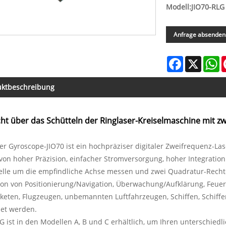
Modell:JIO70-RLG
Anfrage absenden
Facebook
X
W
uktbeschreibung
ht über das Schütteln der Ringlaser-Kreiselmaschine mit z
er Gyroscope-JIO70 ist ein hochpräziser digitaler Zweifrequenz-Lase
 von hoher Präzision, einfacher Stromversorgung, hoher Integrati
elle um die empfindliche Achse messen und zwei Quadratur-Rechte
ion von Positionierung/Navigation, Überwachung/Aufklärung, Feuer
aketen, Flugzeugen, unbemannten Luftfahrzeugen, Schiffen, Schif
et werden.
G ist in den Modellen A, B und C erhältlich, um Ihren unterschie