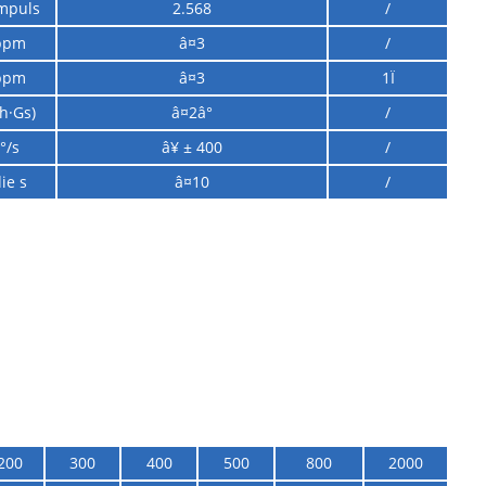
Impuls
2.568
/
ppm
â¤3
/
ppm
â¤3
1Ï
(h·Gs)
â¤2â°
/
°/s
â¥ ± 400
/
ie s
â¤10
/
200
300
400
500
800
2000