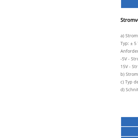
Stromve
a) Stro
Typ: ± 5 
Anforder
-5V - St
15V - St
b) Stro
c) Typ d
d) Schnit