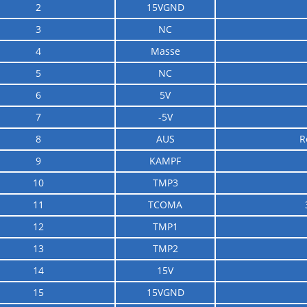
2
15VGND
3
NC
4
Masse
5
NC
6
5V
7
-5V
8
AUS
R
9
KAMPF
10
TMP3
11
TCOMA
12
TMP1
13
TMP2
14
15V
15
15VGND