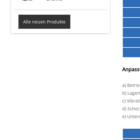
Alle neuen Produkte
Anpassu
a) Betri
b) Lager
c) Vibra
d) Schoc
e) Unte