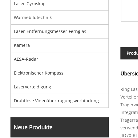
Laser-Gyroskop
Wärmebildtechnik
Laser-Entfernungsmesser-Fernglas
Kamera
Prod
AESA-Radar
Elektronischer Kompass
Übersic
Laserverteidigung
Ring Las
Vorteile
Drahtlose Videoübertragungsverbindung
Trägerw
Integrat
Trägerr
Neue Produkte
verwend
JIO70-RL