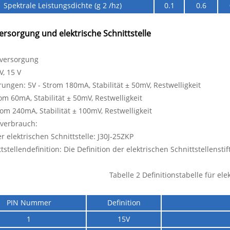
Spektrale Leistungsdichte (g 2 /hz)
0.1
0.6
rsorgung und elektrische Schnittstelle
mversorgung
V, 15 V
ungen: 5V - Strom 180mA, Stabilität ± 50mV, Restwelligkeit
rom 60mA, Stabilität ± 50mV, Restwelligkeit
rom 240mA, Stabilität ± 100mV, Restwelligkeit
mverbrauch:
er elektrischen Schnittstelle: J30J-25ZKP
tstellendefinition: Die Definition der elektrischen Schnittstellenstift
Tabelle 2 Definitionstabelle für ele
PIN Nummer
Definition
1
15V