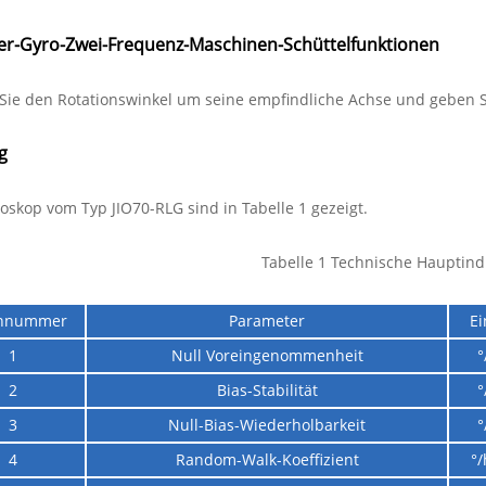
er-Gyro-Zwei-Frequenz-Maschinen-Schüttelfunktionen
Sie den Rotationswinkel um seine empfindliche Achse und geben S
g
oskop vom Typ JIO70-RLG sind in Tabelle 1 gezeigt.
Tabelle 1 Technische Hauptind
ennummer
Parameter
Ei
1
Null Voreingenommenheit
°
2
Bias-Stabilität
°
3
Null-Bias-Wiederholbarkeit
°
4
Random-Walk-Koeffizient
°/