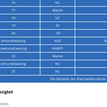
16
NC
17
Masse
18
NC
19
5V
20
-5V
einundzwanzig
AUS
R
zweiundzwanzig
KAMPF
23
Masse
vierundzwanzig
NC
25
NC
Die Modelle der Platinwiderstände 
ssigkeit
0000h