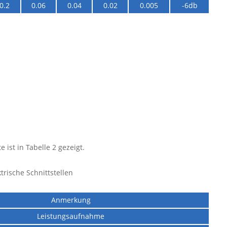
0.2
0.06
0.04
0.02
0.005
-6db
e ist in Tabelle 2 gezeigt.
ktrische Schnittstellen
Anmerkung
Leistungsaufnahme