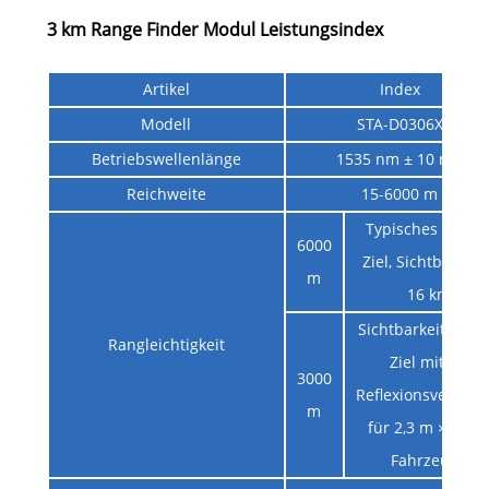
3 km Range Finder Modul Leistungsindex
Artikel
Index
Modell
STA-D0306X
Betriebswellenlänge
1535 nm ± 10 nm
Reichweite
15-6000 m
Typisches große
6000
Ziel, Sichtbarkeit
m
16 km
Sichtbarkeit ≥ 8 k
Rangleichtigkeit
Ziel mit 0,3
3000
Reflexionsvermög
m
für 2,3 m × 2,3 
Fahrzeuge