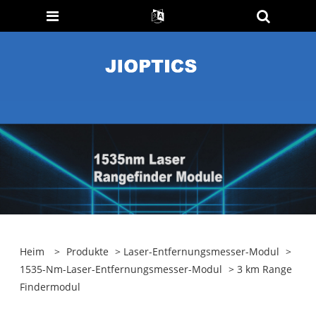
Heim
>
Produkte
>
Laser-Entfernungsmesser-Modul
>
1535-Nm-Laser-Entfernungsmesser-Modul
> 3 km Range
Findermodul