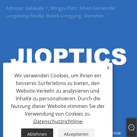
Adresse: Gebäude 1, Mingju-Platz, Ailian-Gemeinde,
Longcheng-Straße, Bezirk Longgang, Shenzhen
X
Wir verwenden Cookies, um Ihnen ein
besseres Surferlebnis zu bieten, den
Website-Verkehr zu analysieren und
Inhalte zu personalisieren. Durch die
Copyright © 2022 Shenzhen Jioptics Technology Co., Ltd – Laser-
Nutzung dieser Website stimmen Sie der
Entfernungsmessermodul, Zoom-MWIR-Kamera – Alle Rechte
Verwendung von Cookies zu.
vorbehalten.
Datenschutzrichtlinie
Links
Sitemap
RSS
XML
Datenschutzrichtlinie
Ablehnen
Akzeptieren