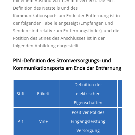
mit einem Abstand von 1,25 mm vernetzt. Die Pin -
Definition des Netzteils und des
Kommunikationsports am Ende der Entfernung ist in
der folgenden Tabelle angezeigt (Empfangen und
Senden sind relativ zum Entfernungsfinder), und die
Position des Stines des Anschlusses ist in der
folgenden Abbildung dargestellt.
PIN -Definition des Stromversorgungs- und
Kommunikationsports am Ende der Entfernung
Definition der
Stift
Etikett
elektrischen
Eigenschaften
Positiver Pol des
P-1
Vin+
Eingangsleistung
O
Versorgung