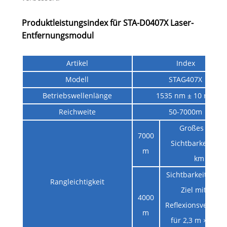
Produktleistungsindex für STA-D0407X Laser-
Entfernungsmodul
Artikel
Index
Modell
STAG407X
Betriebswellenlänge
1535 nm ± 10 nm
Reichweite
50-7000m
Großes Ziel,
7000
Sichtbarkeit ≥ 1
m
km
Sichtbarkeit ≥ 8 k
Rangleichtigkeit
Ziel mit 0,3
4000
Reflexionsvermög
m
für 2,3 m × 4,6 