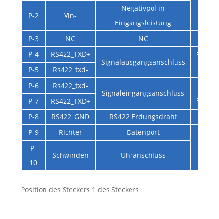
S
Negativpol in
P-2
Vin-
Eingangsleistung
P-3
NC
NC
P-4
RS422_TXD+
Entfe
Signalausgangsanschluss
zum
P-5
Rs422_txd-
P-6
Rs422_txd-
Obe
Signaleingangsanschluss
Entfe
P-7
RS422_TXD+
P-8
RS422_GND
RS422 Erdungsdraht
P-9
Richter
Datenport
Int
P-
Schwinden
Uhranschluss
10
Position des Steckers 1 des Steckers