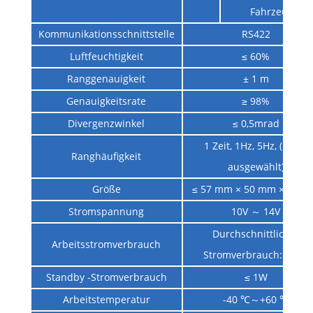
Fahrzeuge
Kommunikationsschnittstelle
RS422
Luftfeuchtigkeit
≤ 60%
Ranggenauigkeit
± 1 m
Genauigkeitsrate
≥ 98%
Divergenzwinkel
≤ 0,5mrad
1 Zeit, 1Hz, 5Hz, (10 Hz
Ranghäufigkeit
ausgewählt)
Größe
≤ 57 mm × 50 mm × 30 
Stromspannung
10V ～ 14V
Durchschnittlicher
Arbeitsstromverbrauch
Stromverbrauch: ≤ 3W
Standby -Stromverbrauch
≤ 1W
Arbeitstemperatur
-40 ℃～+60 ℃