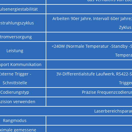
lsenergiestabilität
Arbeiten 90er Jahre, Intervall 60er Jahr
strahlungszyklus
Zyklus
tromversorgung
<240W (Normale Temperatur -Standby -St
Leistung
Tempera
nport Kommunikation
Externe Trigger -
3V-Differentialstufe Laufwerk, RS422-S
Schnittstelle
Trigge
Codierungstyp
Präzise Frequenzcodierun
äzision verwenden
Laserbereichspara
Rangmodus
ximale gemessene