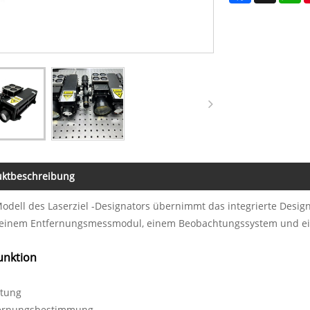
uktbeschreibung
odell des Laserziel -Designators übernimmt das integrierte Desig
, einem Entfernungsmessmodul, einem Beobachtungssystem und e
unktion
itung
fernungsbestimmung