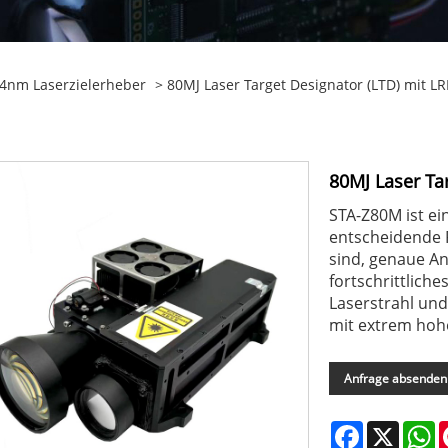
4nm Laserzielerheber
> 80MJ Laser Target Designator (LTD) mit LR
80MJ Laser Ta
STA-Z80M ist ein
entscheidende R
sind, genaue An
fortschrittlich
Laserstrahl und 
mit extrem hohe
Anfrage absenden
Facebook
X
W