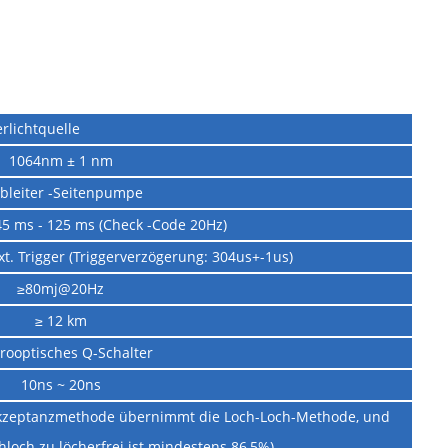
rlichtquelle
1064nm ± 1 nm
bleiter -Seitenpumpe
5 ms - 125 ms (Check -Code 20Hz)
xt. Trigger (Triggerverzögerung: 304us+-1us)
≥80mj@20Hz
≥ 12 km
trooptisches Q-Schalter
10ns ~ 20ns
Akzeptanzmethode übernimmt die Loch-Loch-Methode, und
hloch zu löcherfrei ist mindestens 86,5%)