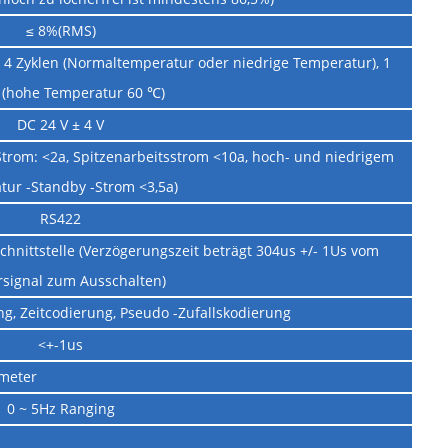
≤ 8%(RMS)
e; 4 Zyklen (Normaltemperatur oder niedrige Temperatur), 1
 (hohe Temperatur 60 ℃)
DC 24 V ± 4 V
rom: <2a, Spitzenarbeitsstrom <10a, hoch- und niedrigem
tur -Standby -Strom <3,5a)
RS422
chnittstelle (Verzögerungszeit beträgt 304us +/- 1Us vom
rsignal zum Ausschalten)
g, Zeitcodierung, Pseudo -Zufallskodierung
<+-1us
meter
0 ~ 5Hz Ranging