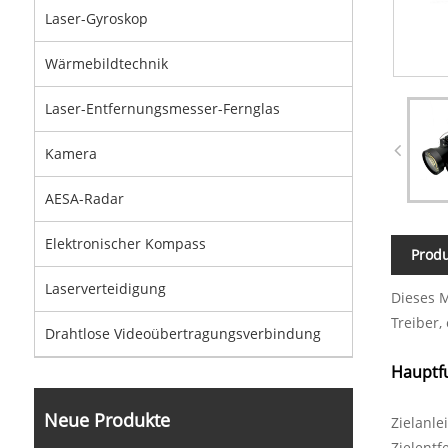
Laser-Gyroskop
Wärmebildtechnik
Laser-Entfernungsmesser-Fernglas
Kamera
AESA-Radar
Elektronischer Kompass
Prod
Laserverteidigung
Dieses M
Treiber
Drahtlose Videoübertragungsverbindung
Hauptf
Neue Produkte
Zielanle
Zielent