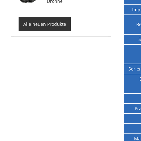
Drohne
Impu
Alle neuen Produkte
Be
S
Serie
Pr
Ma