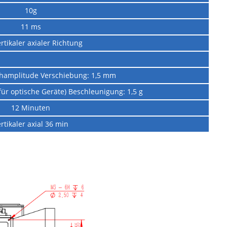
10g
11 ms
ertikaler axialer Richtung
champlitude Verschiebung: 1,5 mm
 für optische Geräte) Beschleunigung: 1,5 g
12 Minuten
rtikaler axial 36 min