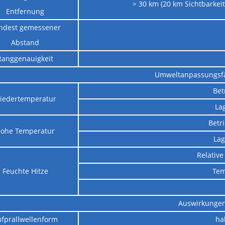
> 30 km (20 km Sichtbarkeit,
Entfernung
ndest gemessener
Abstand
Ranggenauigkeit
Umweltanpassungsfä
Bet
iedertemperatur
La
Betr
ohe Temperatur
Lag
Relative
Feuchte Hitze
Tem
Auswirkunge
fprallwellenform
ha