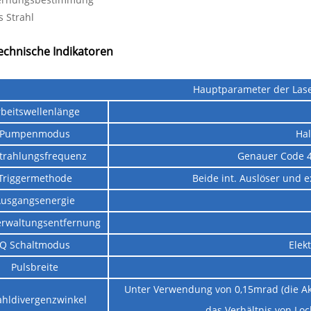
s Strahl
echnische Indikatoren
Hauptparameter der Lase
beitswellenlänge
Pumpenmodus
Hal
trahlungsfrequenz
Genauer Code 4
Triggermethode
Beide int. Auslöser und e
usgangsenergie
erwaltungsentfernung
Q Schaltmodus
Elek
Pulsbreite
Unter Verwendung von 0,15mrad (die 
ahldivergenzwinkel
das Verhältnis von Loc