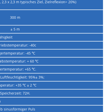
 2,3 x 2,3 m typisches Ziel, Zielreflexion> 20%)
300 m
± 5 m
higkeit
riebstemperatur: -40c
gertemperatur: -45 ℃
iebstemperatur: + 60 ℃
ertemperatur: +65 ℃.
 Luftfeuchtigkeit: 95%± 3%;
peratur: +35 ℃ ± 2 ℃
Speicherzeit: 72H.
n
lb sinusförmiger Puls